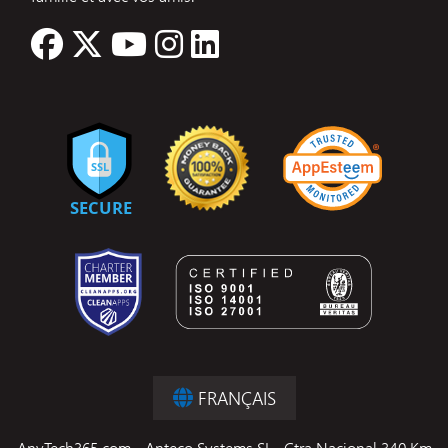
FRANÇAIS
AnyTech365.com - Anteco Systems SL., Ctra Nacional 340 Km