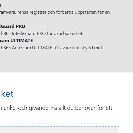
g
amvara, rensa registret och förbättra uppstarten för en
liGuard PRO
ch365 IntelliGuard PRO för ökad säkerhet.
Scam ULTIMATE
ech365 AntiScam ULTIMATE för avancerat skydd mot
ket
enkel och givande. Få allt du behöver för ett