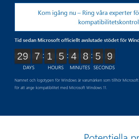
Kom igång nu – Ring våra experter fö
kompatibilitetskontrol
Tid sedan Microsoft officiellt avslutade stödet för Wi
:
:
:
29
29
7
7
1
1
5
5
4
4
9
9
0
0
0
0
DAYS
HOURS
MINUTES
SECONDS
Namnet och logotypen för Windows är varumärken som tillhör Microsoft
för att ange kompatibilitet med Microsoft Windows 11.
Potentiella 