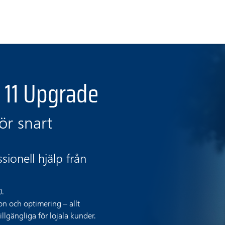
r snart
ionell hjälp från
0.
on och optimering – allt
illgängliga för lojala kunder.