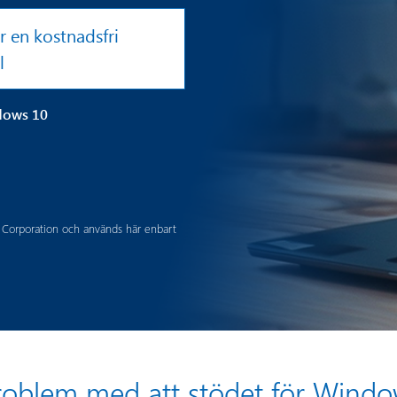
r en kostnadsfri
l
ndows 10
 Corporation och används här enbart
problem med att stödet för Wind