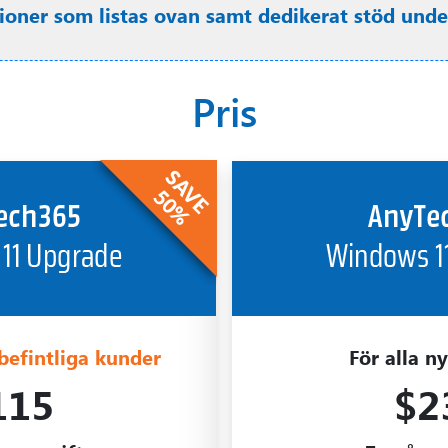
tioner som listas ovan samt dedikerat stöd unde
Pris
 befintliga kunder
För alla n
115
$2