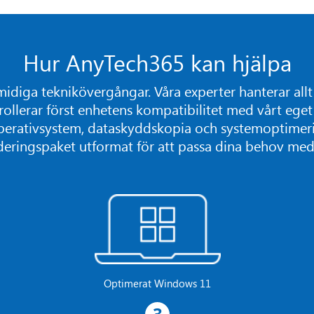
Hur AnyTech365 kan hjälpa
midiga teknikövergångar. Våra experter hanterar allt p
rollerar först enhetens kompatibilitet med vårt ege
perativsystem, dataskyddskopia och systemoptimeri
deringspaket utformat för att passa dina behov med f
Optimerat Windows 11
3