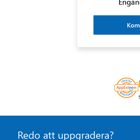
Engån
Kom
Redo att uppgradera?