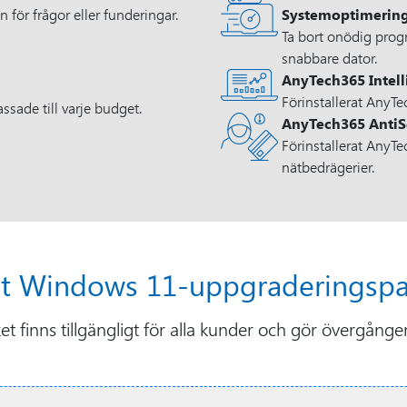
n för frågor eller funderingar.
Systemoptimerin
Ta bort onödig progr
snabbare dator.
AnyTech365 Intel
Förinstallerat AnyTe
ssade till varje budget.
AnyTech365 Anti
Förinstallerat AnyT
nätbedrägerier.
rt Windows 11-uppgraderingspa
inns tillgängligt för alla kunder och gör övergången 