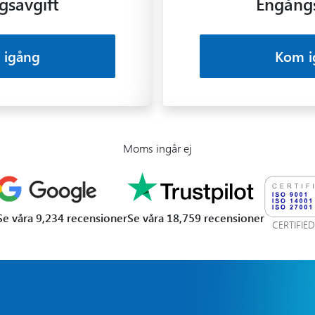
gsavgift
Engångs
 igång
Kom i
Moms ingår ej
Se våra 9,234 recensioner
Se våra 18,759 recensioner
CERTIFI