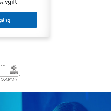
avgift
gång
ED COMPANY