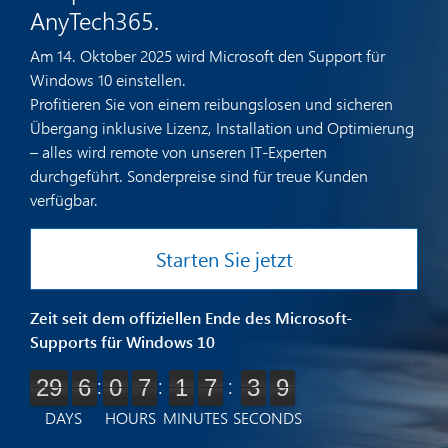
AnyTech365.
Am 14. Oktober 2025 wird Microsoft den Support für
Windows 10 einstellen.
Profitieren Sie von einem reibungslosen und sicheren
Übergang inklusive Lizenz, Installation und Optimierung
– alles wird remote von unseren IT-Experten
durchgeführt. Sonderpreise sind für treue Kunden
verfügbar.
Starten Sie jetzt
Zeit seit dem offiziellen Ende des Microsoft-
Supports für Windows 10
:
:
:
29
29
6
6
0
0
7
7
1
1
7
7
4
3
0
9
3
9
DAYS
HOURS
MINUTES
SECONDS