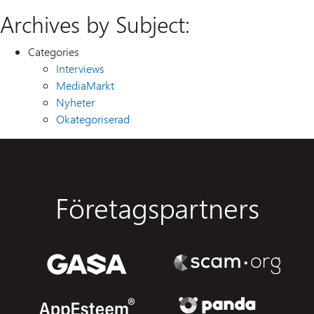
Archives by Subject:
Categories
Interviews
MediaMarkt
Nyheter
Okategoriserad
Företagspartners