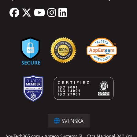
SVENSKA
AnyTech365.com - Anteco Systems SL., Ctra Nacional 340 Km