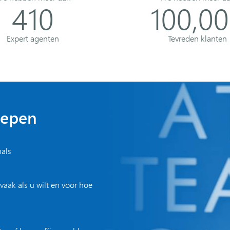
410
100,0
Expert agenten
Tevreden klanten
repen
nals
vaak als u wilt en voor hoe