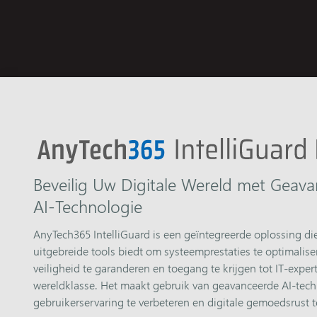
Beveilig Uw Digitale Wereld met Geav
AI-Technologie
AnyTech365 IntelliGuard is een geïntegreerde oplossing di
uitgebreide tools biedt om systeemprestaties te optimaliser
veiligheid te garanderen en toegang te krijgen tot IT-exper
wereldklasse. Het maakt gebruik van geavanceerde AI-tec
gebruikerservaring te verbeteren en digitale gemoedsrust t