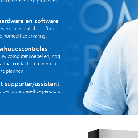
ter of homeoffice probleem
 hardware en software
 werken en dat alle software
e homeoffice ervaring.
derhoudscontroles
t uw computer soepel en, nog
wartaal contact op te nemen
te plannen.
 supporter/assistent
lpen door dezelfde persoon.