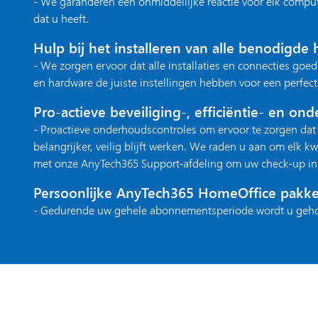
- We garanderen een onmiddellijke reactie voor elk compu
dat u heeft.
Hulp bij het installeren van alle benodigde
- We zorgen ervoor dat alle installaties en connecties goed
en hardware de juiste instellingen hebben voor een perfect
Pro-actieve beveiliging-, efficiëntie- en on
- Proactieve onderhoudscontroles om ervoor te zorgen da
belangrijker, veilig blijft werken. We raden u aan om elk k
met onze AnyTech365 Support-afdeling om uw check-up in 
Persoonlijke AnyTech365 HomeOffice pakket
- Gedurende uw gehele abonnementsperiode wordt u geho