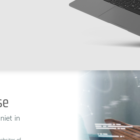
niet in
ebsites of