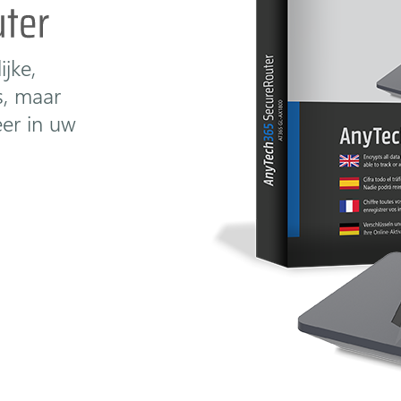
jke,
s, maar
eer in uw