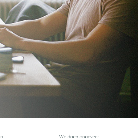
an
We doen ongeveer