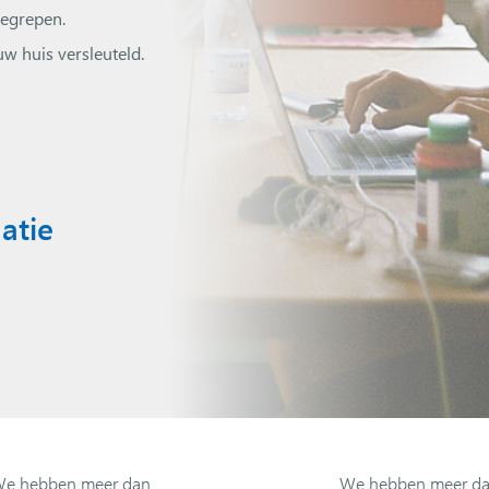
begrepen.
uw huis versleuteld.
atie
e hebben meer dan
We hebben meer d