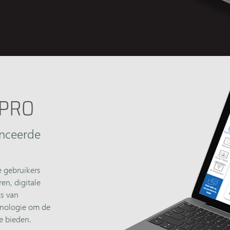
anceerde
e gebruikers
en, digitale
ts van
hnologie om de
e bieden.