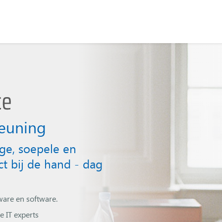
teuning
ige, soepele en
ct bij de hand - dag
ware en software.
 IT experts