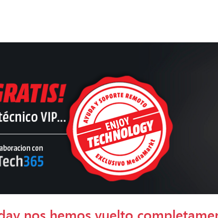
riday nos hemos vuelto completamen