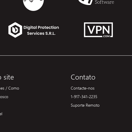
 site
Contato
ues / Como
Contacte-nos
nosco
1-917-341-2235
Suporte Remoto
el