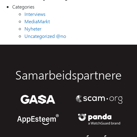
Categories
Interviews
MediaMarkt
Nyheter
Uncategorized @no
Samarbeidspartnere