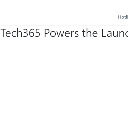
Hotl
yTech365 Powers the Laun