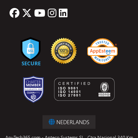
NEDERLANDS
AnyTech365.com - Anteco Systems SL., Ctra Nacional 340 Km