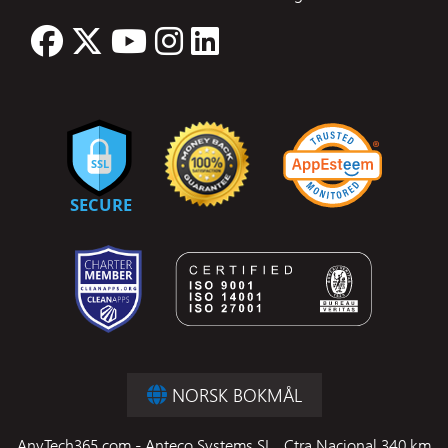
NORSK BOKMÅL
AnyTech365.com - Anteco Systems SL., Ctra Nacional 340 km