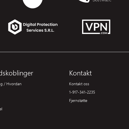
dskoblinger
Kontakt
lag / Hvordan
Kontakt oss
1-917-341-2235
Fjernstøtte
el