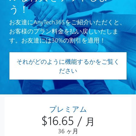
う！
お友達にAnyTech365をご紹介いただくと、
お客様のプラン料金を払い戻しいたしま
す。お友達には30%の割引を適用！
それがどのように機能するかをご覧く
ださい
プレミアム
$16.65 /
月
36 ヶ月