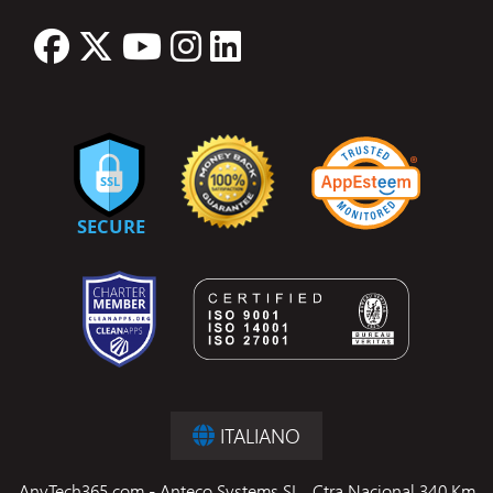
ITALIANO
AnyTech365.com - Anteco Systems SL., Ctra Nacional 340 Km