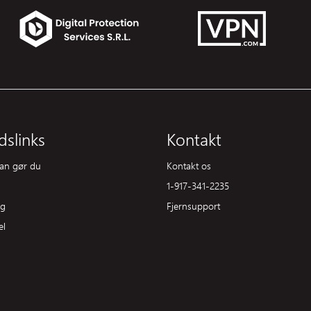
slinks
Kontakt
dan gør du
Kontakt os
1-917-341-2235
ng
Fjernsupport
el