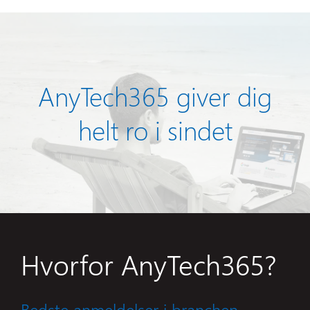
AnyTech365 giver dig
helt ro i sindet
Hvorfor AnyTech365?
Bedste anmeldelser i branchen