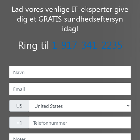
Lad vores venlige IT-eksperter give
dig et GRATIS sundhedseftersyn
idag!
Ring til
1-917-341-2235
US
+1