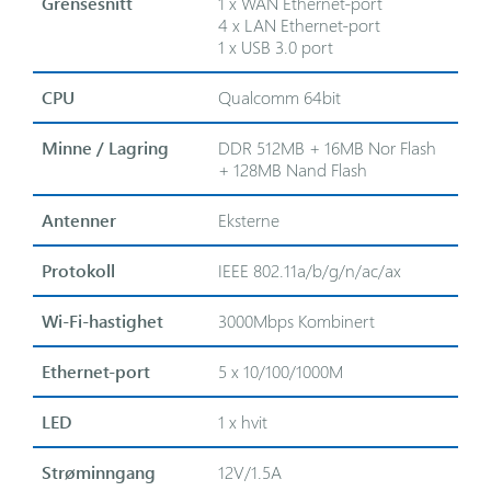
Grensesnitt
1 x WAN Ethernet-port
4 x LAN Ethernet-port
1 x USB 3.0 port
CPU
Qualcomm 64bit
Minne / Lagring
DDR 512MB + 16MB Nor Flash
+ 128MB Nand Flash
Antenner
Eksterne
Protokoll
IEEE 802.11a/b/g/n/ac/ax
Wi-Fi-hastighet
3000Mbps Kombinert
Ethernet-port
5 x 10/100/1000M
LED
1 x hvit
Strøminngang
12V/1.5A