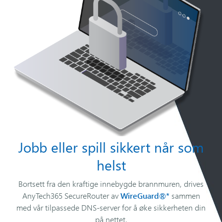
Jobb eller spill sikkert når som
helst
Bortsett fra den kraftige innebygde brannmuren, drives
AnyTech365 SecureRouter av
WireGuard®*
sammen
med vår tilpassede DNS-server for å øke sikkerheten din
på nettet.