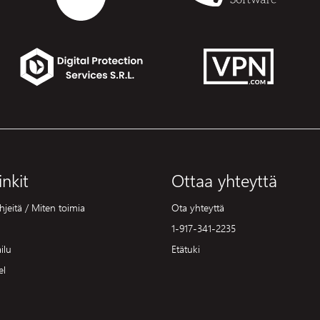
inkit
Ottaa yhteyttä
hjeitä / Miten toimia
Ota yhteyttä
1-917-341-2235
ilu
Etätuki
el