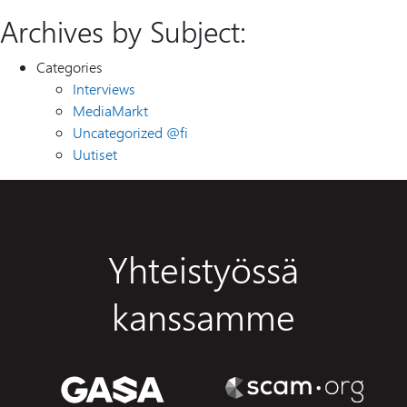
Archives by Subject:
Categories
Interviews
MediaMarkt
Uncategorized @fi
Uutiset
Yhteistyössä
kanssamme